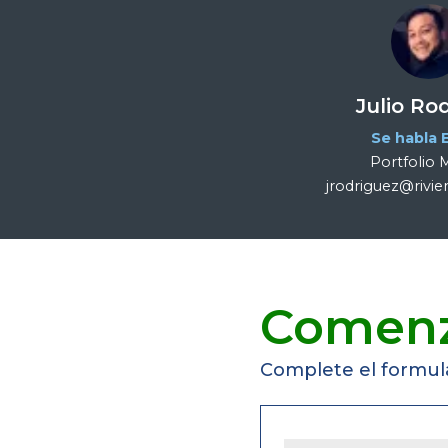
Julio Ro
Se habla 
Portfolio
jrodriguez@rivie
Comen
Complete el formula