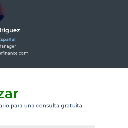
driguez
Español
 Manager
rafinance.com
zar
rio para una consulta gratuita.