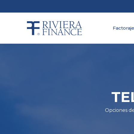
Skip
to
main
content
Factoraje
TE
Opciones de