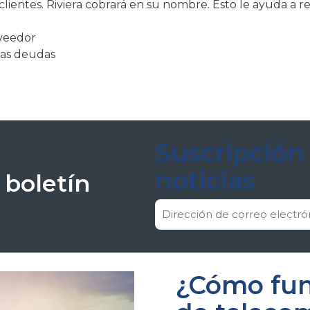
clientes. Riviera cobrará en su nombre. Esto le ayuda a r
oveedor
vas deudas
Suscripción 
noticias
 boletín
Correo
electrónico
(Obligatorio)
¿Cómo func