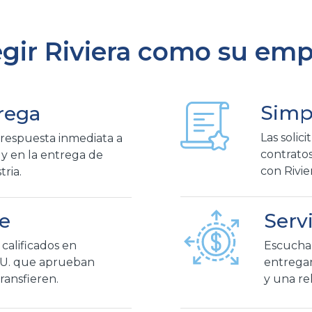
egir Riviera como su emp
Simp
rega
Las solici
 respuesta inmediata a
contratos
 y en la entrega de
con Rivie
tria.
Serv
le
Escuchar
alificados en
entregar
 UU. que aprueban
y una rel
ransfieren.