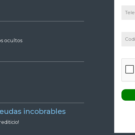
os ocultos
deudas incobrables
editicio!