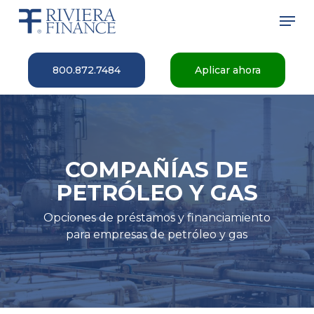
Skip
Men
to
main
Close
content
Menu
800.872.7484
Aplicar ahora
COMPAÑÍAS DE
PETRÓLEO Y GAS
Opciones de préstamos y financiamiento
para empresas de petróleo y gas