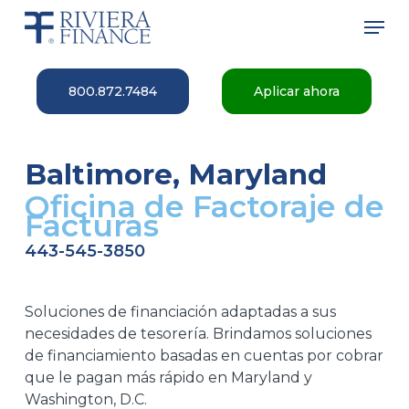
Skip
Men
to
main
Close
content
Menu
800.872.7484
Aplicar ahora
Baltimore, Maryland
Oficina de Factoraje de
Facturas
443-545-3850
Soluciones de financiación adaptadas a sus
necesidades de tesorería. Brindamos soluciones
de financiamiento basadas en cuentas por cobrar
que le pagan más rápido en Maryland y
Washington, D.C.