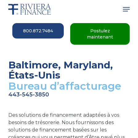
Skip
Men
to
main
Close
content
Menu
800.872.7484
Postulez
maintenant
Baltimore, Maryland,
États-Unis
Bureau d’affacturage
443-545-3850
Des solutions de financement adaptées à vos
besoins de trésorerie. Nous fournissons des
solutions de financement basées sur les
créances qui vous permettent d’être payé plus