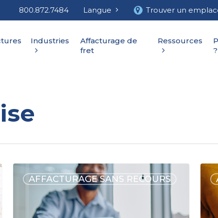
800.872.7484
Langue
Trouver un empla
ctures
Industries
Affacturage de
Ressources
P
fret
?
ise
AFFACTURAGE SANS RECOURS