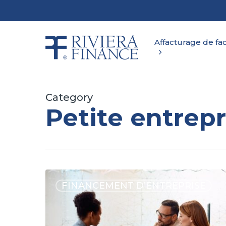
Skip
to
main
content
Affacturage de fa
Category
Petite entrepr
FINANCEMENT D’ENTREPRISE