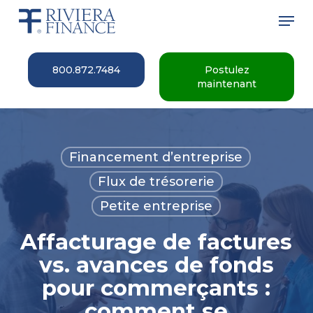
Skip
Men
to
main
Close
content
Menu
800.872.7484
Postulez
maintenant
Financement d’entreprise
Flux de trésorerie
Petite entreprise
Affacturage de factures
vs. avances de fonds
pour commerçants :
comment se