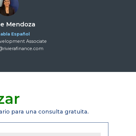
ie Mendoza
abla Español
evelopment Associate
rivierafinance.com
zar
rio para una consulta gratuita.