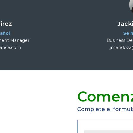
irez
Jack
pañol
Se h
pment Manager
Business D
inance.com
jmendoza@
Comen
Complete el formula