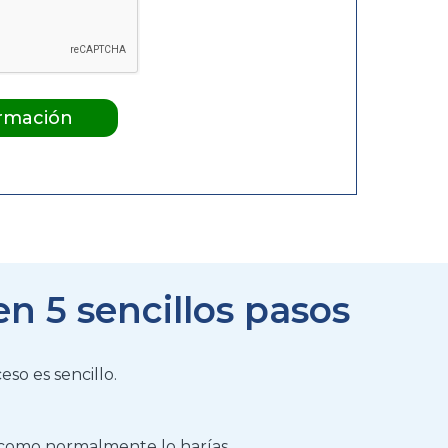
en 5 sencillos pasos
eso es sencillo.
es como normalmente lo harías
.