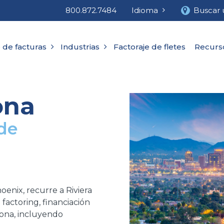
800.872.7484
Idioma
Buscar 
 de facturas
Industrias
Factoraje de fletes
Recurs
ona
 de
enix, recurre a Riviera
 factoring, financiación
ona, incluyendo