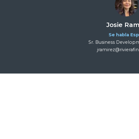
Josie Ram
Se habla Es
Sr. Business Develo
jramirez@rivieraf