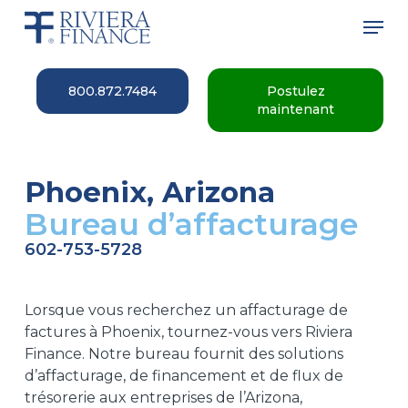
Skip
Men
to
main
Close
content
Menu
800.872.7484
Postulez
maintenant
Phoenix, Arizona
Bureau d’affacturage
602-753-5728
Lorsque vous recherchez un affacturage de
factures à Phoenix, tournez-vous vers Riviera
Finance.
Notre
bureau fournit
des solutions
d’affacturage, de financement et de flux de
trésorerie aux entreprises
de l’Arizona,