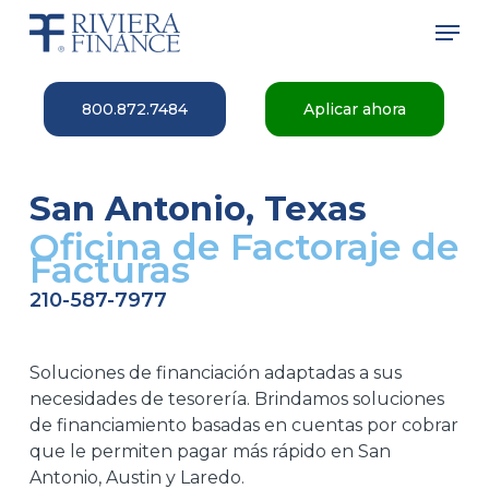
Skip
Men
to
main
Close
content
Menu
800.872.7484
Aplicar ahora
San Antonio, Texas
Oficina de Factoraje de
Facturas
210-587-7977
Soluciones de financiación adaptadas a sus
necesidades de tesorería. Brindamos soluciones
de financiamiento basadas en cuentas por cobrar
que le permiten pagar más rápido en San
Antonio, Austin y Laredo.