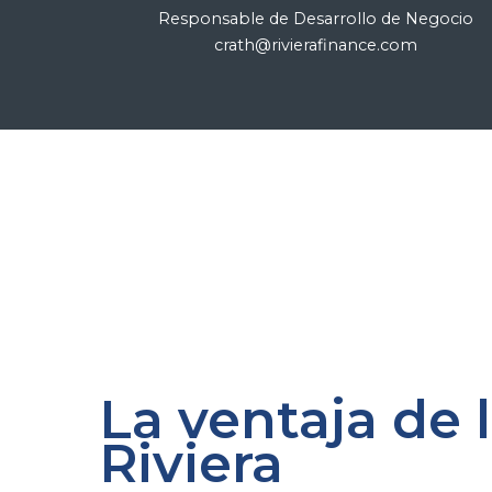
Responsable de Desarrollo de Negocio
crath@rivierafinance.com
La ventaja de 
Riviera