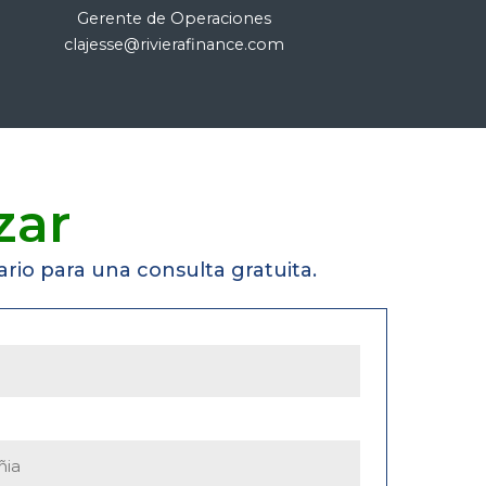
Gerente de Operaciones
clajesse@rivierafinance.com
zar
rio para una consulta gratuita.