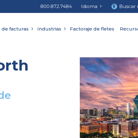
800.872.7484
Idioma
Buscar 
 de facturas
Industrias
Factoraje de fletes
Recurs
orth
 de