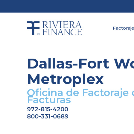
Skip
to
main
content
Factoraje
Dallas-Fort W
Metroplex
Oficina de Factoraje
Facturas
972-815-4200
800-331-0689