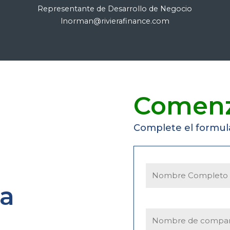
Representante de Desarrollo de Negocio
lnorman@rivierafinance.com
Comen
Complete el formula
la