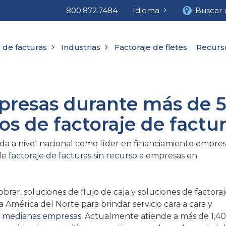
800.872.7484
Idioma
Buscar 
 de facturas
Industrias
Factoraje de fletes
Recurs
presas durante más de 
ios de factoraje de factu
da a nivel nacional como líder en financiamiento empresa
 de
factoraje de facturas sin recurso
a empresas en
rar, soluciones de flujo de caja y soluciones de factora
da América del Norte para brindar servicio cara a cara y
 medianas empresas
. Actualmente atiende a más de 1,400