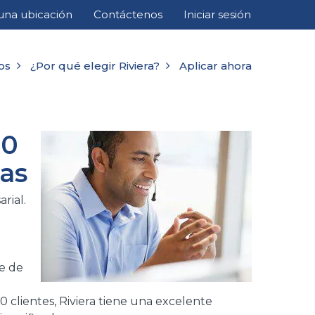
una ubicación
Contáctenos
Iniciar sesión
os
¿Por qué elegir Riviera?
Aplicar ahora
50
ras
rial.
je de
 clientes, Riviera tiene una excelente