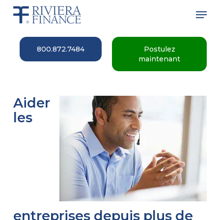
Skip
Men
to
main
Close
content
Menu
800.872.7484
Postulez
maintenant
Aider
les
entreprises depuis plus de