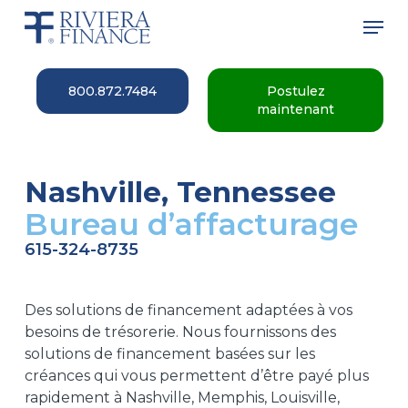
Skip
Men
to
main
Close
content
Menu
800.872.7484
Postulez
maintenant
Nashville, Tennessee
Bureau d’affacturage
615-324-8735
Des solutions de financement adaptées à vos
besoins de trésorerie. Nous fournissons des
solutions de financement basées sur les
créances qui vous permettent d’être payé plus
rapidement à Nashville, Memphis, Louisville,