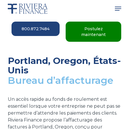
Skip
Men
to
main
Close
content
Menu
800.872.7484
Postulez
maintenant
Portland, Oregon, États-
Unis
Bureau d’affacturage
Un accès rapide au fonds de roulement est
essentiel lorsque votre entreprise ne peut pas se
permettre d’attendre les paiements des clients.
Riviera Finance propose l’affacturage des
factures à Portland, Oregon, conçu pour