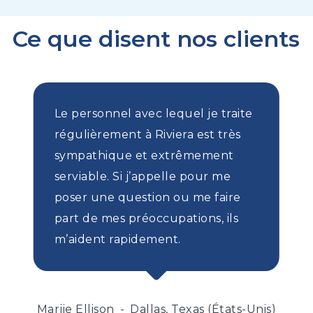
notre article de blog.
est plus rapide, plus flexible et plus facile à
Ce que disent nos clients
obtenir que le financement traditionnel, surtout
lorsque la trésorerie est bloquée par des
factures impayées.
Le personnel avec lequel je traite
régulièrement à Riviera est très
sympathique et extrêmement
serviable. Si j’appelle pour me
poser une question ou me faire
part de mes préoccupations, ils
m’aident rapidement.
Marjie Ellison
Dallas, Texas (États-Unis)