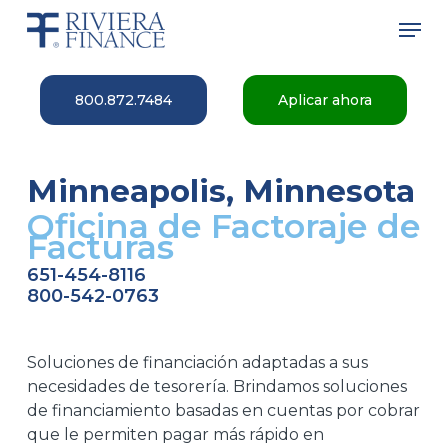
Skip
Men
to
main
Close
content
Menu
800.872.7484
Aplicar ahora
Minneapolis, Minnesota
Oficina de Factoraje de
Facturas
651-454-8116
800-542-0763
Soluciones de financiación adaptadas a sus
necesidades de tesorería. Brindamos soluciones
de financiamiento basadas en cuentas por cobrar
que le permiten pagar más rápido en