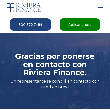
Skip
Men
to
main
Close
content
Menu
800.872.7484
Aplicar ahora
Gracias por ponerse
en contacto con
Riviera Finance.
Un representante se pondrá en contacto con
usted en breve.