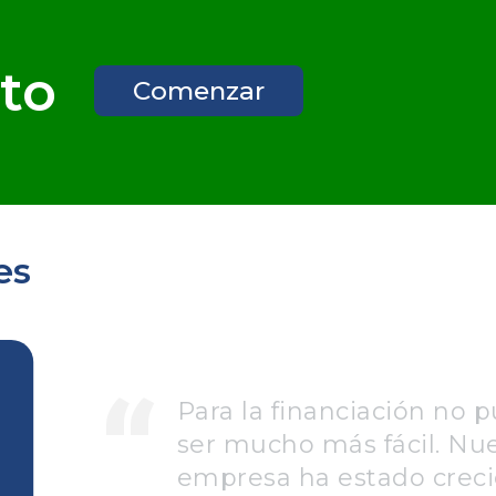
to
Comenzar
es
Para la financiación no 
ser mucho más fácil. Nu
empresa ha estado crec