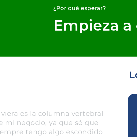
¿Por qué esperar?
Empieza a 
L
iviera es la columna vertebral
e mi negocio, ya que sé que
iempre tengo algo escondido