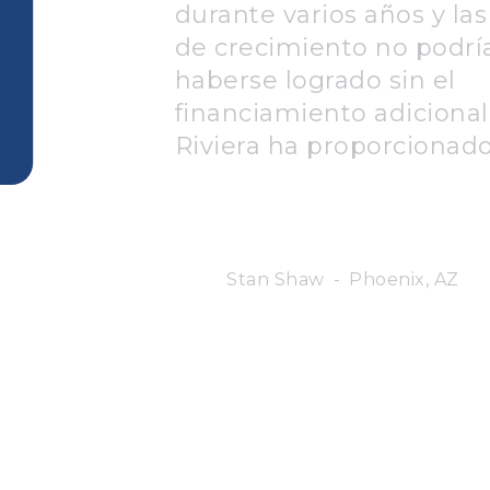
durante varios años y las
de crecimiento no podrí
haberse logrado sin el
financiamiento adiciona
Riviera ha proporcionado
Stan Shaw
Phoenix, AZ