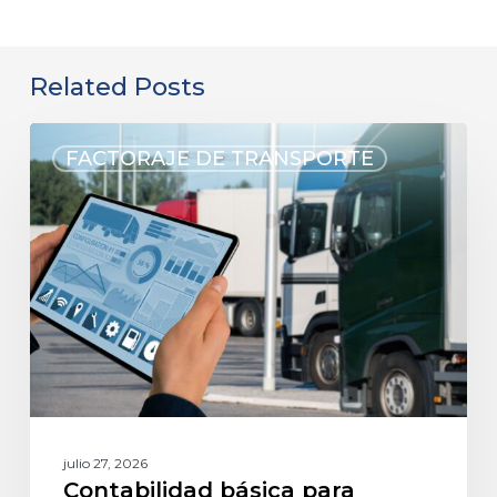
large
company.
comp
projects
Their
and
we
team
River
Related Posts
otherwise
is
Fina
couldn't.
professional,
has
They
responsive,
bee
FACTORAJE DE TRANSPORTE
are
and
a
fair,
always
valu
easy
quick
part
to
to
of
work
answer
my
with
any
busi
and
questions
jour
kind.
I
ever
They
have.
since
are
The
Barr
our
funding
took
appreciated
process
the
business
is fast
time
julio 27, 2026
partner
and
to
Contabilidad básica para