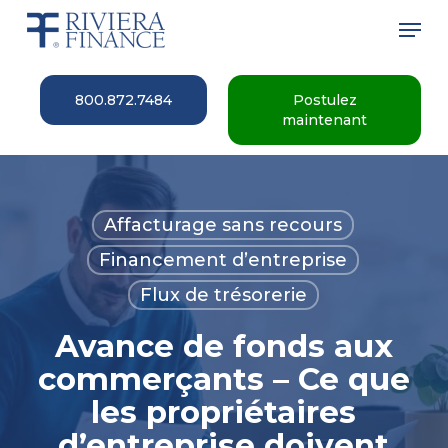
Skip
Men
to
main
Close
content
Menu
800.872.7484
Postulez
maintenant
Affacturage sans recours
Financement d’entreprise
Flux de trésorerie
Avance de fonds aux
commerçants – Ce que
les propriétaires
d’entreprise doivent