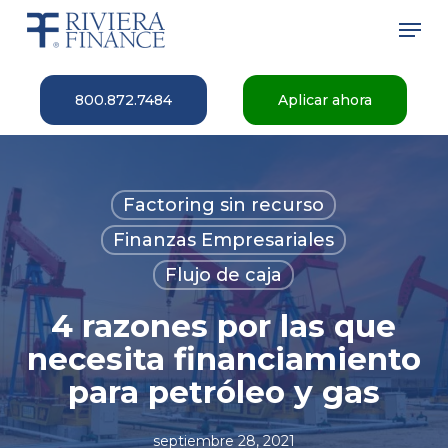
Skip
Men
to
main
Close
content
Menu
800.872.7484
Aplicar ahora
Factoring sin recurso
Finanzas Empresariales
Flujo de caja
4 razones por las que
necesita financiamiento
para petróleo y gas
septiembre 28, 2021