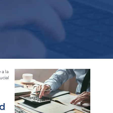
 a la
ucial
ad