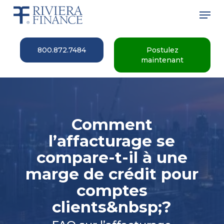
Skip
Men
to
main
Close
content
Menu
800.872.7484
Postulez
maintenant
Comment
l’affacturage se
compare-t-il à une
marge de crédit pour
comptes
clients&nbsp;?