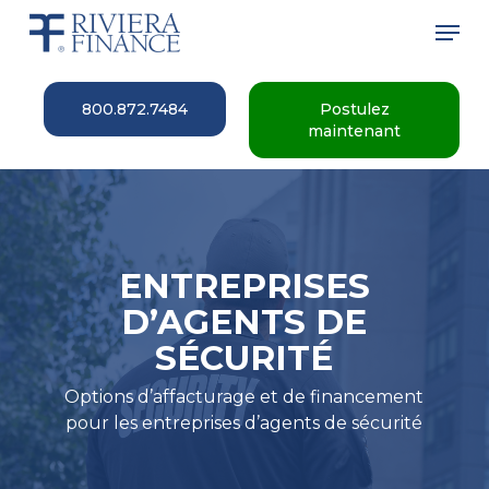
Skip
Men
to
main
Close
content
Menu
800.872.7484
Postulez
maintenant
ENTREPRISES
D’AGENTS DE
SÉCURITÉ
Options d’affacturage et de financement
pour les entreprises d’agents de sécurité