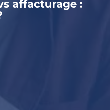
s affacturage :
?