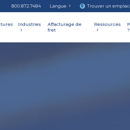
800.872.7484
Langue
Trouver un empla
ctures
Industries
Affacturage de
Ressources
P
fret
?