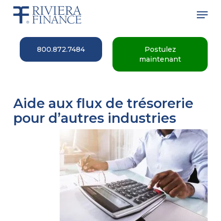
Skip
Men
to
main
Close
content
Menu
800.872.7484
Postulez
maintenant
Aide aux flux de trésorerie
pour d’autres industries