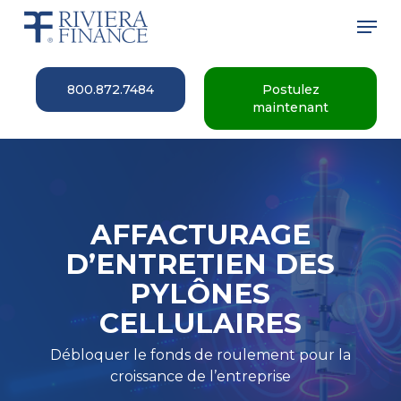
Skip
Men
to
main
Close
content
Menu
800.872.7484
Postulez
maintenant
AFFACTURAGE
D’ENTRETIEN DES
PYLÔNES
CELLULAIRES
Débloquer le fonds de roulement pour la
croissance de l’entreprise