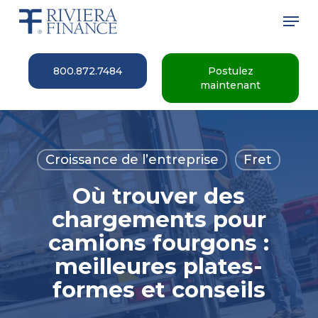
Skip
Men
to
main
Close
content
Menu
800.872.7484
Postulez
maintenant
Croissance de l’entreprise
Fret
Où trouver des
chargements pour
camions fourgons :
meilleures plates-
formes et conseils