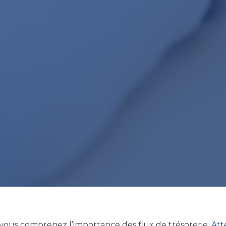
vous comprenez l’importance des flux de trésorerie.
Att