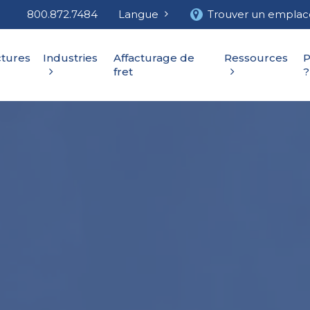
800.872.7484
Langue
Trouver un empla
ctures
Industries
Affacturage de
Ressources
P
fret
?