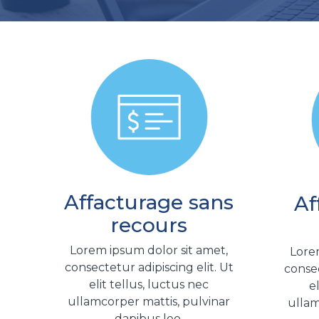
Affacturage sans
Af
recours
Lorem ipsum dolor sit amet,
Lorem
consectetur adipiscing elit. Ut
consec
elit tellus, luctus nec
e
ullamcorper mattis, pulvinar
ullam
dapibus leo.