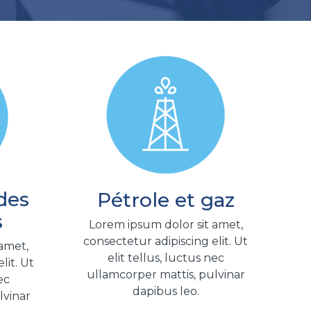
des
Pétrole et gaz
s
Lorem ipsum dolor sit amet,
consectetur adipiscing elit. Ut
 amet,
elit tellus, luctus nec
lit. Ut
ullamcorper mattis, pulvinar
ec
dapibus leo.
lvinar