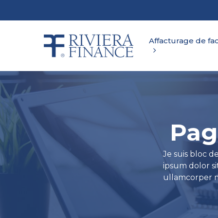
Skip
to
main
content
Affacturage de fa
Pag
Je suis bloc d
ipsum dolor sit
ullamcorper ma