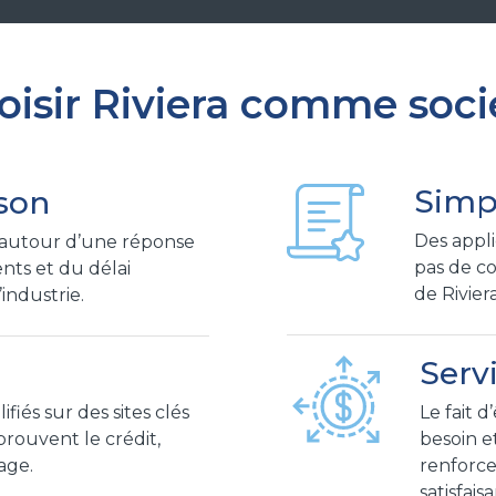
isir Riviera comme soci
Simpl
ison
Des applic
t autour d’une réponse
pas de co
nts et du délai
de Riviera
’industrie.
Serv
Le fait d
iés sur des sites clés
besoin e
prouvent le crédit,
renforce
lage.
satisfais