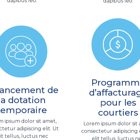
dapibus leo.
dapibus leo.
Programm
nancement de
d’affactura
la dotation
pour les
temporaire
courtiers
 ipsum dolor sit amet,
Lorem ipsum dolor sit
tetur adipiscing elit. Ut
consectetur adipiscing e
lit tellus, luctus nec
elit tellus, luctus n