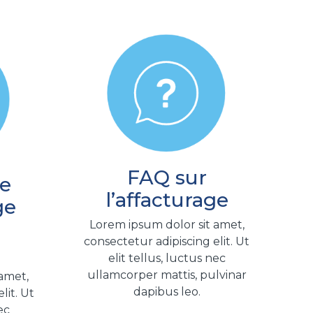
FAQ sur
e
l’affacturage
ge
Lorem ipsum dolor sit amet,
consectetur adipiscing elit. Ut
elit tellus, luctus nec
ullamcorper mattis, pulvinar
 amet,
dapibus leo.
lit. Ut
ec