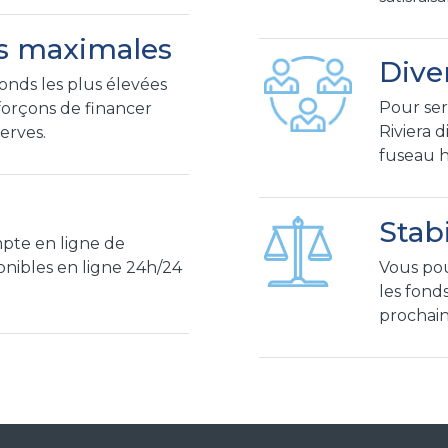
s maximales
Dive
onds les plus élevées
Pour ser
fforçons de financer
Riviera 
serves.
fuseau h
Stabi
pte en ligne de
Vous pou
ponibles en ligne 24h/24
les fond
prochai