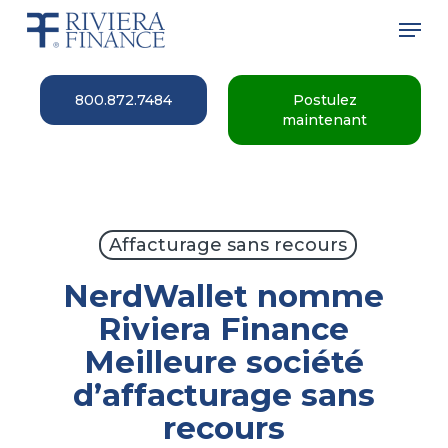
Skip
Men
to
main
Close
content
Menu
800.872.7484
Postulez
maintenant
Affacturage sans recours
NerdWallet nomme
Riviera Finance
Meilleure société
d’affacturage sans
recours