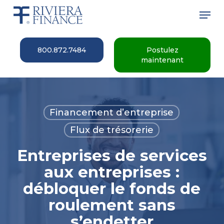
Skip
Men
to
main
Close
content
Menu
800.872.7484
Postulez
maintenant
Financement d’entreprise
Flux de trésorerie
Entreprises de services
aux entreprises :
débloquer le fonds de
roulement sans
s’endetter