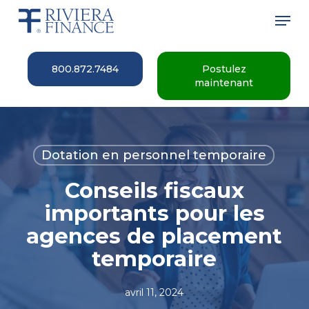
Skip
Men
to
main
Close
content
Menu
800.872.7484
Postulez
maintenant
Dotation en personnel temporaire
Conseils fiscaux
importants pour les
agences de placement
temporaire
avril 11, 2024