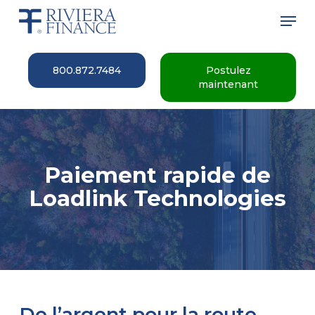
Skip
Men
to
main
Close
content
Menu
800.872.7484
Postulez
maintenant
Paiement rapide de
Loadlink Technologies
De l’argent pour la route,