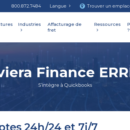
800.872.7484
Langue
Trouver un empla
ctures
Industries
Affacturage de
Ressources
P
fret
?
viera Finance ER
S’intègre à Quickbooks
tes 24h/24 et 7j/7