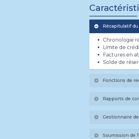
Caractéris
Récapitulatif d
Chronologie ré
Limite de crédi
Factures en a
Solde de rése
Fonctions de r
Recherche de 
Rapports de co
Recherche de 
Recherche d’é
Informations dé
Gestionnaire de
la facture par 
Détail de l’acti
Configurer vo
Annexes d’aff
Soumission de l’
Créer de nouv