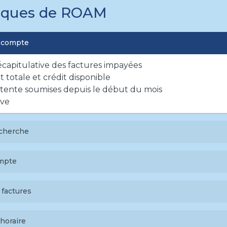
tiques de ROAM
u compte
capitulative des factures impayées
t totale et crédit disponible
ttente soumises depuis le début du mois
rve
echerche
factures
mpte
clients
chéanciers d’affacturage
taillées sur l’ancienneté et les soldes – Possibilité d’expl
 factures
client
vité du client
tre modèle de facture
acturage en résumé et en détail
horaire
elles factures