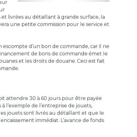
seur
sur
t livrées au détaillant à grande surface, la
ra une petite commission pour le service et
un escompte d’un bon de commande, car il ne
de financement de bons de commande émet le
anes et les droits de douane. Ceci est fait
ommande.
oit attendre 30 à 60 jours pour être payée
ns à l’exemple de l’entreprise de jouets,
s jouets sont livrés au détaillant et que le
encaissement immédiat. L’avance de fonds
al est nécessaire (par exemple, la paie, le