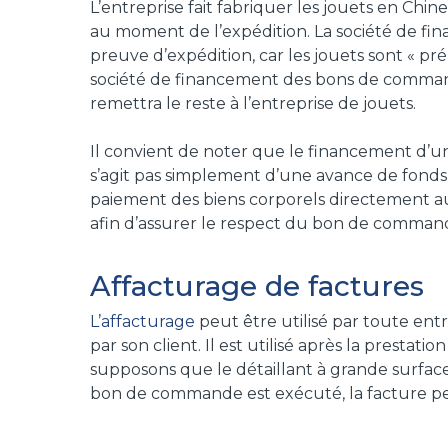
L’entreprise fait fabriquer les jouets en Chine
au moment de l’expédition. La société de fina
preuve d’expédition, car les jouets sont « pr
société de financement des bons de command
remettra le reste à l’entreprise de jouets.
Il convient de noter que le financement d’
s’agit pas simplement d’une avance de fond
paiement des biens corporels directement au 
afin d’assurer le respect du bon de comman
Affacturage de factures
L’affacturage
peut être utilisé par toute ent
par son client. Il est utilisé après la prestati
supposons que le détaillant à grande surface 
bon de commande est exécuté, la facture peu
provenant de l’affacturage d’une facture peut 
marketing, les stocks, les impôts, etc.)