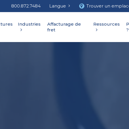
800.872.7484
Langue
Trouver un empla
ctures
Industries
Affacturage de
Ressources
P
fret
?