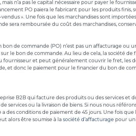
, mais n’a pas le capital nécessaire pour payer le fournis
ncement PO paiera le fabricant pour les produits finis, 
é-vendus ». Une fois que les marchandises sont importées e
e sera remboursée du coût des marchandises, conserve
un bon de commande (PO) n’est pas un affacturage ou 
s sur le bon de commande. Au lieu de cela, la société 
fournisseur et peut généralement couvrir le fret, les dou
de, et donc le paiement pour le financier du bon de c
reprise B2B qui facture des produits ou des services et d
on de services ou la livraison de biens. Si nous nous référo
a des conditions de paiement de 45 jours. Une fois que le
t alors être soumise à la
société d’affacturage
pour un 
être utilisée par l’entreprise pour tout ce dont le capit