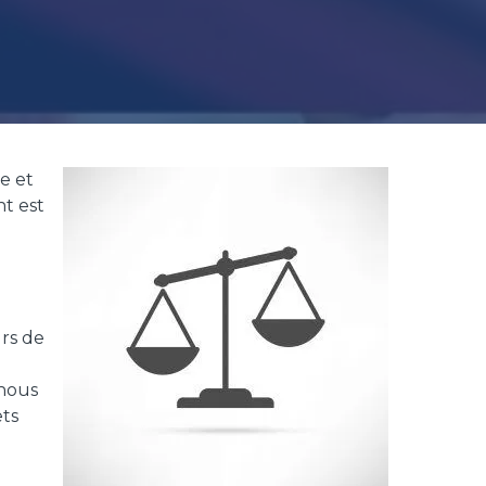
e et
t est
rs de
 nous
ets