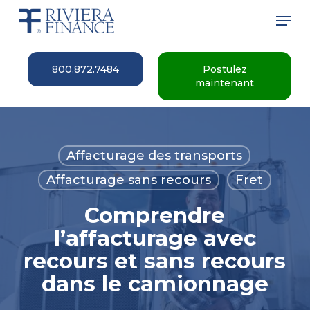
Skip
Men
to
main
Close
content
Menu
800.872.7484
Postulez
maintenant
Affacturage des transports
Affacturage sans recours
Fret
Comprendre
l’affacturage avec
recours et sans recours
dans le camionnage