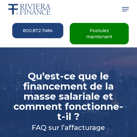
Skip
Men
to
main
Close
content
Menu
800.872.7484
Postulez
maintenant
Qu’est-ce que le
financement de la
masse salariale et
comment fonctionne-
t-il ?
FAQ sur l’affacturage