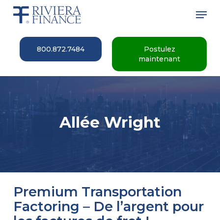
Skip
Men
to
main
Close
content
Menu
800.872.7484
Postulez
maintenant
Allée Wright
Premium Transportation
Factoring – De l’argent pour